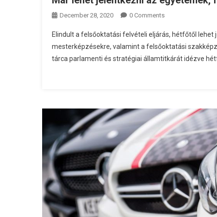
Már lehet jelentkezni az egyetemek,
December 28, 2020
0 Comments
Elindult a felsőoktatási felvételi eljárás, hétfőtől leh
mesterképzésekre, valamint a felsőoktatási szakképzé
tárca parlamenti és stratégiai államtitkárát idézve hét