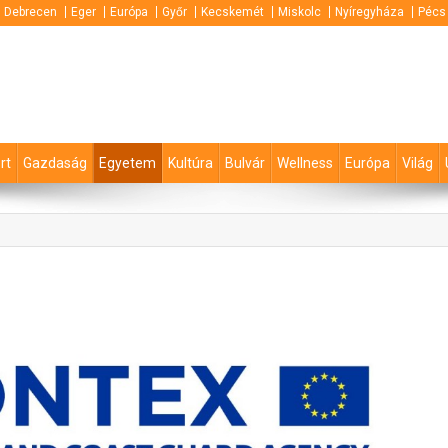
Debrecen
Eger
Európa
Győr
Kecskemét
Miskolc
Nyíregyháza
Pécs
rt
Gazdaság
Egyetem
Kultúra
Bulvár
Wellness
Európa
Világ