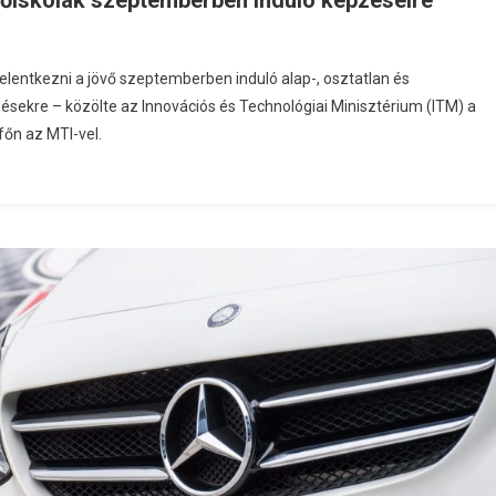
 főiskolák szeptemberben induló képzéseire
et jelentkezni a jövő szeptemberben induló alap-, osztatlan és
sekre – közölte az Innovációs és Technológiai Minisztérium (ITM) a
főn az MTI-vel.