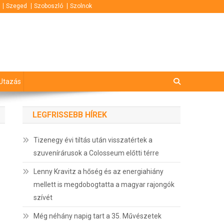
Szeged
Szoboszló
Szolnok
Utazás
LEGFRISSEBB HÍREK
Tizenegy évi tiltás után visszatértek a
szuvenírárusok a Colosseum előtti térre
Lenny Kravitz a hőség és az energiahiány
mellett is megdobogtatta a magyar rajongók
szívét
Még néhány napig tart a 35. Művészetek