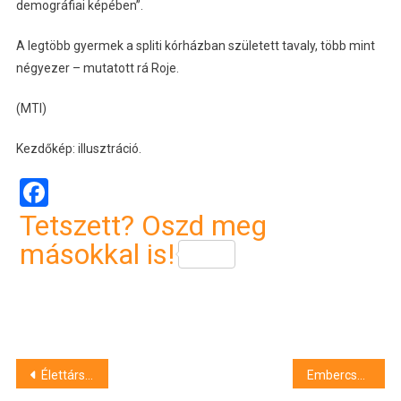
demográfiai képében”.
A legtöbb gyermek a spliti kórházban született tavaly, több mint
négyezer – mutatott rá Roje.
(MTI)
Kezdőkép: illusztráció.
Facebook
Tetszett? Oszd meg
másokkal is!
Bejegyzés
Élettársa kiskorú unokahúgát molesztálta egy Bács-Kiskun vármegyei férfi
Embercsempészettel vádolnak egy horvát diplomatát Horvátországban