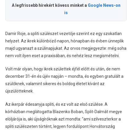
A legfrissebb hírekért kövess minket a
Google News-on
is
Damir Roje, a spliti szülészet vezetője szerint ez egy szokatlan
helyzet. Az ikrek különböző napon, hónapban és évben ünneplik
majd ugyanazt a szülinapjukat. Az orvos megjegyezte: még soha
nem volt ilyen eset a praxisában, és nehéz lesz megismételni.
Volt már olyan, hogy ikrek születtek éjfél előtt és után, de nem
december 31-én és újév napján – mondta, és egyben gratulált a
szülőknek, valamint sikeres és boldog életet kívánt az
újszülötteknek.
Az ikerpár édesanyja spliti, és ez volt az első szülése. A
kórházban meglátogatta Blazenko Boban, Split-Dalmát megye
elöljárója is, aki újságíróknak azt mondta: “ami szilveszterkor a
spliti szülészeten történt, legyen fordulópont Horvátország