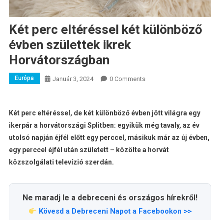
Két perc eltéréssel két különböző
évben születtek ikrek
Horvátországban
Európa
Január 3, 2024
0 Comments
Két perc eltéréssel, de két különböző évben jött világra egy
ikerpár a horvátországi Splitben: egyikük még tavaly, az év
utolsó napján éjfél előtt egy perccel, másikuk már az új évben,
egy perccel éjfél után született – közölte a horvát
közszolgálati televízió szerdán.
Ne maradj le a debreceni és országos hírekről!
Kövesd a Debreceni Napot a Facebookon >>