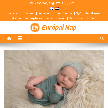
Skip
vasárnap, augusztus 09, 2026
to
Balaton
Budapest
Debrecen
Eger
Európa
Győr
Kecskemét
content
Miskolc
Nyíregyháza
Pécs
Szeged
Szoboszló
Szolnok
Európai Nap