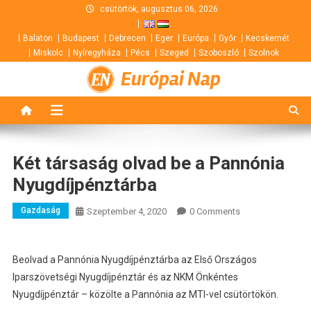
Skip
csütörtök, augusztus 06, 2026
to
Balaton
Budapest
Debrecen
Eger
Európa
Győr
Kecskemét
content
Miskolc
Nyíregyháza
Pécs
Szeged
Szoboszló
Szolnok
Európai Nap
Két társaság olvad be a Pannónia
Nyugdíjpénztárba
Gazdaság
Szeptember 4, 2020
0 Comments
Beolvad a Pannónia Nyugdíjpénztárba az Első Országos
Iparszövetségi Nyugdíjpénztár és az NKM Önkéntes
Nyugdíjpénztár – közölte a Pannónia az MTI-vel csütörtökön.