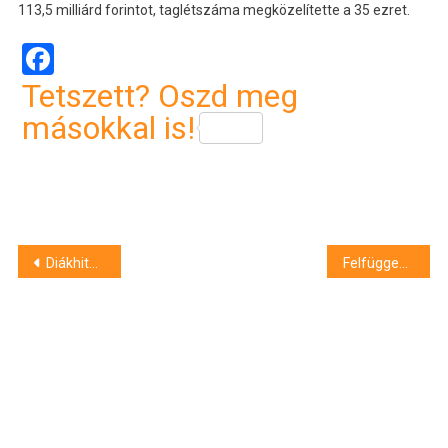
113,5 milliárd forintot, taglétszáma megközelítette a 35 ezret.
Facebook
Tetszett? Oszd meg
másokkal is!
Bejegyzés
Diákhitel Központ: minden ötödik felsőoktatási hallgató vesz igénybe diákhitelt
Felfüggesztett börtönt kapott, mert két tojást dobott a rendőrök felé a Kossuth téren
navigáció