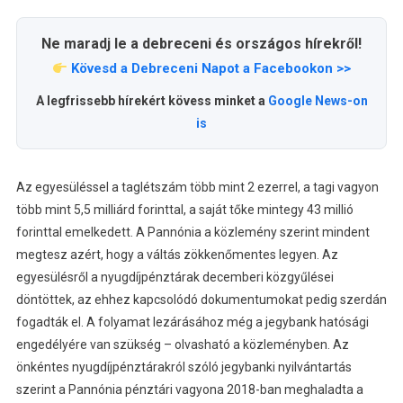
Ne maradj le a debreceni és országos hírekről!
Kövesd a Debreceni Napot a Facebookon >>
A legfrissebb hírekért kövess minket a
Google News-on
is
Az egyesüléssel a taglétszám több mint 2 ezerrel, a tagi vagyon
több mint 5,5 milliárd forinttal, a saját tőke mintegy 43 millió
forinttal emelkedett. A Pannónia a közlemény szerint mindent
megtesz azért, hogy a váltás zökkenőmentes legyen. Az
egyesülésről a nyugdíjpénztárak decemberi közgyűlései
döntöttek, az ehhez kapcsolódó dokumentumokat pedig szerdán
fogadták el. A folyamat lezárásához még a jegybank hatósági
engedélyére van szükség – olvasható a közleményben. Az
önkéntes nyugdíjpénztárakról szóló jegybanki nyilvántartás
szerint a Pannónia pénztári vagyona 2018-ban meghaladta a