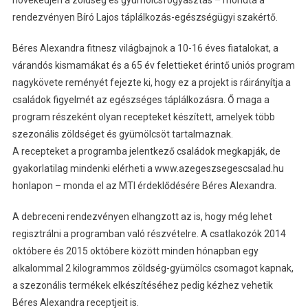
növekedjen a zöldség és gyümölcsfogyasztás – mondta a
rendezvényen Bíró Lajos táplálkozás-egészségügyi szakértő.
Béres Alexandra fitnesz világbajnok a 10-16 éves fiatalokat, a
várandós kismamákat és a 65 év felettieket érintő uniós program
nagykövete reményét fejezte ki, hogy ez a projekt is ráirányítja a
családok figyelmét az egészséges táplálkozásra. Ő maga a
program részeként olyan recepteket készített, amelyek több
szezonális zöldséget és gyümölcsöt tartalmaznak.
A recepteket a programba jelentkező családok megkapják, de
gyakorlatilag mindenki elérheti a www.azegeszsegescsalad.hu
honlapon – monda el az MTI érdeklődésére Béres Alexandra.
A debreceni rendezvényen elhangzott az is, hogy még lehet
regisztrálni a programban való részvételre. A csatlakozók 2014
októbere és 2015 októbere között minden hónapban egy
alkalommal 2 kilogrammos zöldség-gyümölcs csomagot kapnak,
a szezonális termékek elkészítéséhez pedig kézhez vehetik
Béres Alexandra receptjeit is.