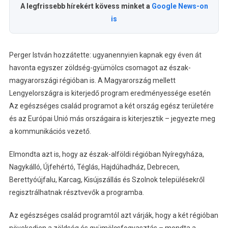
A legfrissebb hírekért kövess minket a
Google News-on
is
Perger István hozzátette: ugyanennyien kapnak egy éven át
havonta egyszer zöldség-gyümölcs csomagot az észak-
magyarországi régióban is. A Magyarország mellett
Lengyelországra is kiterjedő program eredményessége esetén
Az egészséges család programot a két ország egész területére
és az Európai Unió más országaira is kiterjesztik – jegyezte meg
a kommunikációs vezető.
Elmondta azt is, hogy az észak-alföldi régióban Nyíregyháza,
Nagykálló, Újfehértó, Téglás, Hajdúhadház, Debrecen,
Berettyóújfalu, Karcag, Kisújszállás és Szolnok településekről
regisztrálhatnak résztvevők a programba.
Az egészséges család programtól azt várják, hogy a két régióban