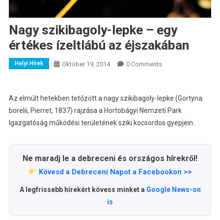
Nagy szikibagoly-lepke – egy
értékes ízeltlábú az éjszakában
Helyi Hírek
Október 19, 2014
0 Comments
Az elmúlt hetekben tetőzött a nagy szikibagoly-lepke (Gortyna
borelii, Pierret, 1837) rajzása a Hortobágyi Nemzeti Park
Igazgatóság működési területének sziki kocsordos gyepjein.
Ne maradj le a debreceni és országos hírekről!
Kövesd a Debreceni Napot a Facebookon >>
A legfrissebb hírekért kövess minket a
Google News-on
is