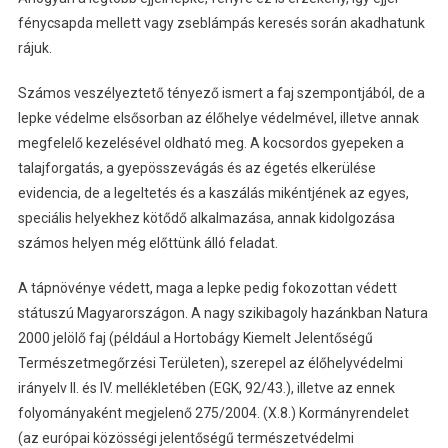
fénycsapda mellett vagy zseblámpás keresés során akadhatunk
rájuk.
Számos veszélyeztető tényező ismert a faj szempontjából, de a
lepke védelme elsősorban az élőhelye védelmével, illetve annak
megfelelő kezelésével oldható meg. A kocsordos gyepeken a
talajforgatás, a gyepösszevágás és az égetés elkerülése
evidencia, de a legeltetés és a kaszálás mikéntjének az egyes,
speciális helyekhez kötődő alkalmazása, annak kidolgozása
számos helyen még előttünk álló feladat.
A tápnövénye védett, maga a lepke pedig fokozottan védett
státuszú Magyarországon. A nagy szikibagoly hazánkban Natura
2000 jelölő faj (például a Hortobágy Kiemelt Jelentőségű
Természetmegőrzési Területen), szerepel az élőhelyvédelmi
irányelv II. és IV. mellékletében (EGK, 92/43.), illetve az ennek
folyományaként megjelenő 275/2004. (X.8.) Kormányrendelet
(az európai közösségi jelentőségű természetvédelmi