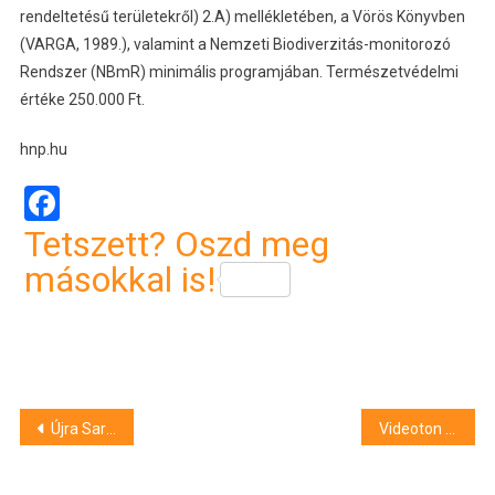
rendeltetésű területekről) 2.A) mellékletében, a Vörös Könyvben
(VARGA, 1989.), valamint a Nemzeti Biodiverzitás-monitorozó
Rendszer (NBmR) minimális programjában. Természetvédelmi
értéke 250.000 Ft.
hnp.hu
Facebook
Tetszett? Oszd meg
másokkal is!
Bejegyzés
Újra Sarkantyús pityer (Anthus richardi) a Hortobágyon
Videoton – DVSC-Teva: edzői nyilatkozatok
navigáció