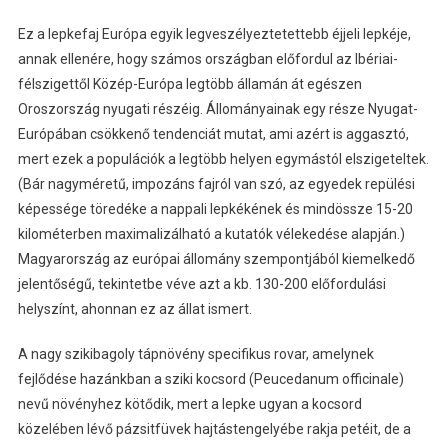
Ez a lepkefaj Európa egyik legveszélyeztetettebb éjjeli lepkéje,
annak ellenére, hogy számos országban előfordul az Ibériai-
félszigettől Közép-Európa legtöbb államán át egészen
Oroszország nyugati részéig. Állományainak egy része Nyugat-
Európában csökkenő tendenciát mutat, ami azért is aggasztó,
mert ezek a populációk a legtöbb helyen egymástól elszigeteltek.
(Bár nagyméretű, impozáns fajról van szó, az egyedek repülési
képessége töredéke a nappali lepkékének és mindössze 15-20
kilométerben maximalizálható a kutatók vélekedése alapján.)
Magyarország az európai állomány szempontjából kiemelkedő
jelentőségű, tekintetbe véve azt a kb. 130-200 előfordulási
helyszínt, ahonnan ez az állat ismert.
A nagy szikibagoly tápnövény specifikus rovar, amelynek
fejlődése hazánkban a sziki kocsord (Peucedanum officinale)
nevű növényhez kötődik, mert a lepke ugyan a kocsord
közelében lévő pázsitfüvek hajtástengelyébe rakja petéit, de a