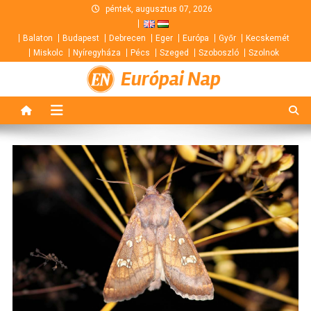
Skip
péntek, augusztus 07, 2026
to
Balaton
Budapest
Debrecen
Eger
Európa
Győr
Kecskemét
content
Miskolc
Nyíregyháza
Pécs
Szeged
Szoboszló
Szolnok
Európai Nap