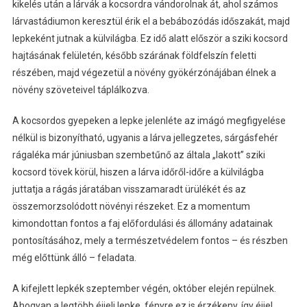
kikelés után a lárvák a kocsordra vándorolnak át, ahol számos
lárvastádiumon keresztül érik el a bebábozódás időszakát, majd
lepkeként jutnak a külvilágba. Ez idő alatt először a sziki kocsord
hajtásának felületén, később szárának földfelszín feletti
részében, majd végezetül a növény gyökérzónájában élnek a
növény szöveteivel táplálkozva.
A kocsordos gyepeken a lepke jelenléte az imágó megfigyelése
nélkül is bizonyítható, ugyanis a lárva jellegzetes, sárgásfehér
rágaléka már júniusban szembetűnő az általa „lakott” sziki
kocsord tövek körül, hiszen a lárva időről-időre a külvilágba
juttatja a rágás járatában visszamaradt ürülékét és az
összemorzsolódott növényi részeket. Ez a momentum
kimondottan fontos a faj előfordulási és állomány adatainak
pontosításához, mely a természetvédelem fontos – és részben
még előttünk álló – feladata.
A kifejlett lepkék szeptember végén, október elején repülnek.
Ahogyan a legtöbb éjjeli lepke, fényre ez is érzékeny, így éjjel