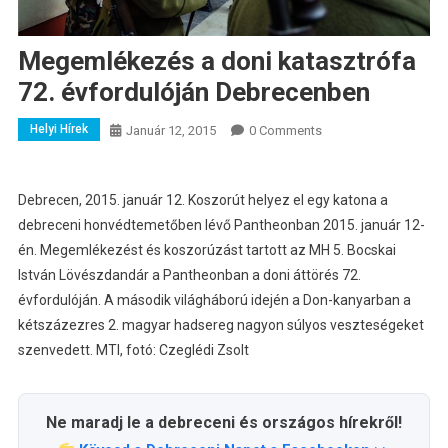
Megemlékezés a doni katasztrófa
72. évfordulóján Debrecenben
Helyi Hírek
Január 12, 2015
0 Comments
Debrecen, 2015. január 12. Koszorút helyez el egy katona a
debreceni honvédtemetőben lévő Pantheonban 2015. január 12-
én.
Megemlékezést és koszorúzást tartott az MH 5. Bocskai
István Lövészdandár a Pantheonban a doni áttörés 72.
évfordulóján. A második világháború idején a Don-kanyarban a
kétszázezres 2. magyar hadsereg nagyon súlyos veszteségeket
szenvedett. MTI, fotó: Czeglédi Zsolt
Ne maradj le a debreceni és országos hírekről!