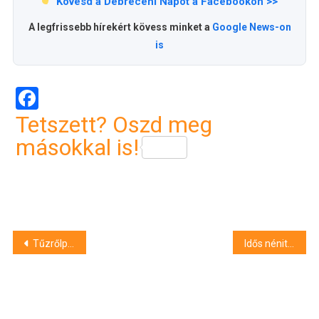
Kövesd a Debreceni Napot a Facebookon >>
A legfrissebb hírekért kövess minket a
Google News-on
is
Facebook
Tetszett? Oszd meg
másokkal is!
Bejegyzés
Tűzrőlpattant Tündérország – Ősbemutató a debreceni Csokonai Nemzeti Színházban
Idős nénit keresnek, aki látta, jelentkezzen!
navigáció