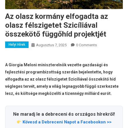
Az olasz kormány elfogadta az
olasz félszigetet Szicíliával
összekötő függőhíd projektjét
Helyi Hírek
Augusztus 7, 2025
0 Comments
A Giorgia Meloni miniszterelnök vezette gazdasági és
fejlesztési programbizottság szerdán bejelentette, hogy
elfogadta az az olasz félszigetet Szicíliával összekötő híd
végleges tervét, amely a világ legnagyobb függő szerkezete
lesz, és költsége megközelíti a tizennégy milliárd eurót.
Ne maradj le a debreceni és országos hírekről!
Kövesd a Debreceni Napot a Facebookon >>