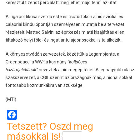
keresztül tizenöt perc alatt meg lehet majd tenni az utat.
A Liga politikusa szerda este és csütörtökön a híd szicíliai és
calabriai kiindulópontján személyesen mutatja be a tervezet
részleteit. Matteo Salvini az építkezés miatti kisajátítás ellen
tiltakozó helyi föld- és ingatlantulajdonosokkal is találkozik.
A környezetvédő szervezetek, közöttük a Legambiente, a
Greenpeace, a WWF a kormány
“költséges
hazárdjátékának”
nevezték a híd megépítését. A legnagyobb olasz
szakszervezet, a CGIL szerint az országnak más, a hídnál sokkal
fontosabb közmunkákra van szüksége.
(MTI)
Facebook
Tetszett? Oszd meg
másokkal is!