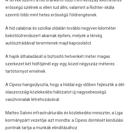
A tervek szerint a híd óránkénti több mint kétszáz kilométeres
erősségű szélnek is ellen tud állni, valamint a Richter-skála
szerinti több mint hetes erősségű földrengésnek.
A híd calabriai és szicíliai oldalán további negyven kilométer
bekötőútrendszert akarnak építeni, melyek a térség
autósztrádáival teremtenek majd kapcsolatot.
A hajók áthaladását is biztosító hetvenkét méter magas
szerkezet két hídfőjénél egy-egy, közel négyszáz méteres
tartótornyot emelnek.
A Cipess hangsúlyozta, hogy a híddal egy időben fejlesztik a dél-
olaszországi közlekedési hálózatot új nagysebességű
vasútvonalak létrehozásával.
Matteo Salvini infrastrukturális és közlekedési miniszter, a Liga
kormánypárt vezetője azt mondta: a Cipess döntését kiindulási
pontnak tartja a munkák elindításához.