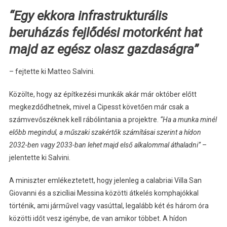
“Egy ekkora infrastrukturális
beruházás fejlődési motorként hat
majd az egész olasz gazdaságra”
– fejtette ki Matteo Salvini.
Közölte, hogy az építkezési munkák akár már október előtt
megkezdődhetnek, mivel a Cipesst követően már csak a
számvevőszéknek kell rábólintania a projektre.
“Ha a munka minél
előbb megindul, a műszaki szakértők számításai szerint a hídon
2032-ben vagy 2033-ban lehet majd első alkalommal áthaladni”
–
jelentette ki Salvini.
A miniszter emlékeztetett, hogy jelenleg a calabriai Villa San
Giovanni és a szicíliai Messina közötti átkelés komphajókkal
történik, ami járművel vagy vasúttal, legalább két és három óra
közötti időt vesz igénybe, de van amikor többet. A hídon