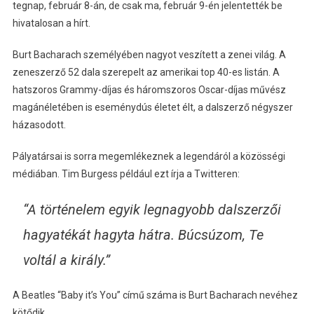
tegnap, február 8-án, de csak ma, február 9-én jelentették be
hivatalosan a hírt.
Burt Bacharach személyében nagyot veszített a zenei világ. A
zeneszerző 52 dala szerepelt az amerikai top 40-es listán. A
hatszoros Grammy-díjas és háromszoros Oscar-díjas művész
magánéletében is eseménydús életet élt, a dalszerző négyszer
házasodott.
Pályatársai is sorra megemlékeznek a legendáról a közösségi
médiában. Tim Burgess például ezt írja a Twitteren:
“A történelem egyik legnagyobb dalszerzői
hagyatékát hagyta hátra. Búcsúzom, Te
voltál a király.”
A Beatles “Baby it’s You” című száma is Burt Bacharach nevéhez
kötődik.