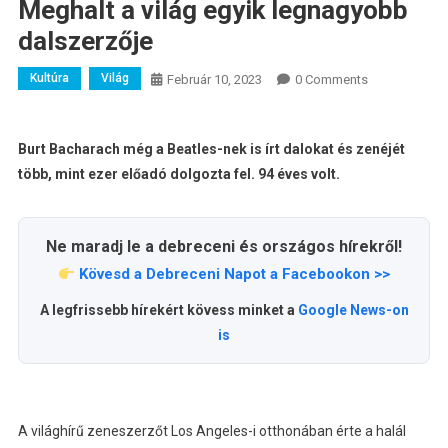
Meghalt a világ egyik legnagyobb
dalszerzője
Kultúra
Világ
Február 10, 2023
0 Comments
Burt Bacharach még a Beatles-nek is írt dalokat és zenéjét
több, mint ezer előadó dolgozta fel. 94 éves volt.
Ne maradj le a debreceni és országos hírekről!
Kövesd a Debreceni Napot a Facebookon >>
A legfrissebb hírekért kövess minket a
Google News-on
is
A világhírű zeneszerzőt Los Angeles-i otthonában érte a halál