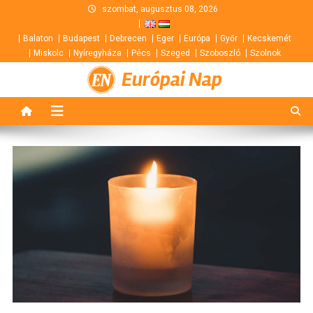
Skip
szombat, augusztus 08, 2026
to
Balaton
Budapest
Debrecen
Eger
Európa
Győr
Kecskemét
content
Miskolc
Nyíregyháza
Pécs
Szeged
Szoboszló
Szolnok
Európai Nap