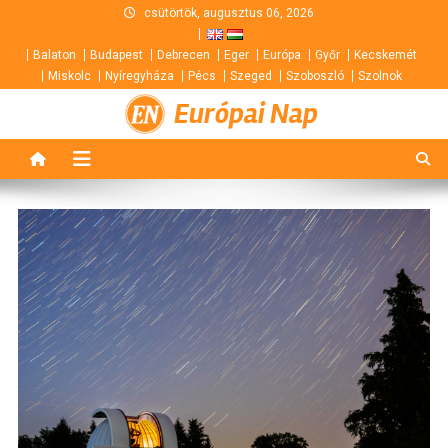
Skip
csütörtök, augusztus 06, 2026
to
Balaton
Budapest
Debrecen
Eger
Európa
Győr
Kecskemét
content
Miskolc
Nyíregyháza
Pécs
Szeged
Szoboszló
Szolnok
Európai Nap