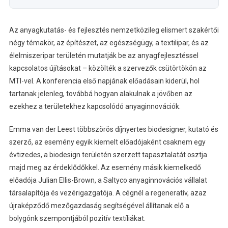
Az anyagkutatás- és fejlesztés nemzetközileg elismert szakértői
négy témakör, az építészet, az egészségügy, a textilipar, és az
élelmiszeripar területén mutatják be az anyagfejlesztéssel
kapcsolatos újításokat – közölték a szervezők csütörtökön az
MTI-vel. A konferencia első napjának előadásain kiderül, hol
tartanak jelenleg, továbbá hogyan alakulnak a jövőben az
ezekhez a területekhez kapcsolódó anyaginnovációk.
Emma van der Leest többszörös díjnyertes biodesigner, kutató és
szerző, az esemény egyik kiemelt előadójaként csaknem egy
évtizedes, a biodesign területén szerzett tapasztalatát osztja
majd meg az érdeklődőkkel. Az esemény másik kiemelkedő
előadója Julian Ellis-Brown, a Saltyco anyaginnovációs vállalat
társalapítója és vezérigazgatója. A cégnél a regeneratív, azaz
újraképződő mezőgazdaság segítségével állítanak elő a
bolygónk szempontjából pozitív textíliákat.