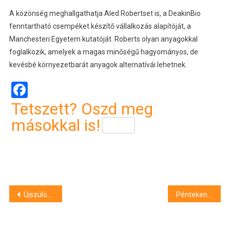
A közönség meghallgathatja Aled Robertset is, a DeakinBio
fenntartható csempéket készítő vállalkozás alapítóját, a
Manchesteri Egyetem kutatóját. Roberts olyan anyagokkal
foglalkozik, amelyek a magas minőségű hagyományos, de
kevésbé környezetbarát anyagok alternatívái lehetnek.
Facebook
Tetszett? Oszd meg
másokkal is!
Bejegyzés
Újszülött kisbabát hagytak a Heim Pál Gyermekkórház babamentő inkubátorában
Pénteken rajtol a hazai vízilabda idény
navigáció