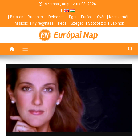
Skip
szombat, augusztus 08, 2026
to
Balaton
Budapest
Debrecen
Eger
Európa
Győr
Kecskemét
content
Miskolc
Nyíregyháza
Pécs
Szeged
Szoboszló
Szolnok
Európai Nap