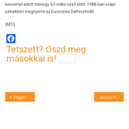
koncertet adott mintegy 4,5 millió néző előtt. 1988-ban svájci
színekben megnyerte az Eurovíziós Dalfesztivált.
(MTI)
Facebook
Tetszett? Oszd meg
másokkal is!
Bejegyzés
Szijjártó: Magyarországon történelmi jelentőségű parlamenti választás zajlott
Javul a megye közbiztonsága, Kósa Lajosnak is van már Bocskai-szablyája
navigáció