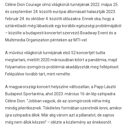
Céline Dion Courage című világkörüli turnéjának 2022. május 25.
és szeptember 24. közötti európai állomásait halasztják 2023.
február 24. és október 4. közötti időszakra. Ennek oka, hogy a
sztárelőadó még lábadozik egy korábbi egészségi problémájából
– közölte a budapesti koncertet szervező Boadway Event és a
Multimedia Organization pénteken az MTI-vel.
A művész világkörüli turnéjának első 52 koncertjét tudta
megtartani, mielőtt 2020 márciusában kitört a pandémia, majd
folyamatos izomgörcs problémái akadályozták meg fellépéseit.
Felépülése tovább tart, mint remélte.
A magyarországi koncert helyszíne változatlan, a Papp László
Budapest Sportaréna, ahol 2023. március 16-án lép színpadra
Céline Dion. “Jobban vagyok, de az izomgörcsök néha még
mindig jelentkeznek. Tökéletes formában szeretnék lenni, amikor
újra színpadra állok. Már alig várom azt a pillanatot, de sajnos
még nem állok készen” – idézte a közlemény az énekesnőt.