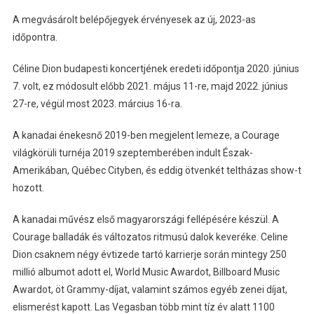
A megvásárolt belépőjegyek érvényesek az új, 2023-as
időpontra.
Céline Dion budapesti koncertjének eredeti időpontja 2020. június
7. volt, ez módosult előbb 2021. május 11-re, majd 2022. június
27-re, végül most 2023. március 16-ra.
A kanadai énekesnő 2019-ben megjelent lemeze, a Courage
világkörüli turnéja 2019 szeptemberében indult Észak-
Amerikában, Québec Cityben, és eddig ötvenkét teltházas show-t
hozott.
A kanadai művész első magyarországi fellépésére készül. A
Courage balladák és változatos ritmusú dalok keveréke. Celine
Dion csaknem négy évtizede tartó karrierje során mintegy 250
millió albumot adott el, World Music Awardot, Billboard Music
Awardot, öt Grammy-díjat, valamint számos egyéb zenei díjat,
elismerést kapott. Las Vegasban több mint tíz év alatt 1100