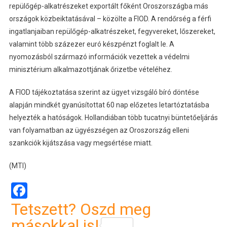
repülőgép-alkatrészeket exportált főként Oroszországba más
országok közbeiktatásával – közölte a FIOD. A rendőrség a férfi
ingatlanjaiban repülőgép-alkatrészeket, fegyvereket, lőszereket,
valamint több százezer euró készpénzt foglalt le. A
nyomozásból származó információk vezettek a védelmi
minisztérium alkalmazottjának őrizetbe vételéhez.
A FIOD tájékoztatása szerint az ügyet vizsgáló bíró döntése
alapján mindkét gyanúsítottat 60 nap előzetes letartóztatásba
helyezték a hatóságok. Hollandiában több tucatnyi büntetőeljárás
van folyamatban az ügyészségen az Oroszország elleni
szankciók kijátszása vagy megsértése miatt.
(MTI)
Facebook
Tetszett? Oszd meg
másokkal is!