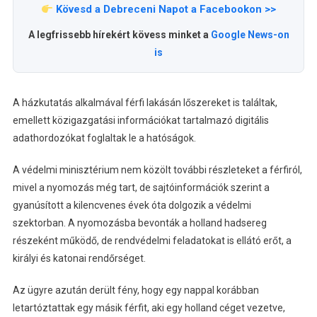
Kövesd a Debreceni Napot a Facebookon >>
A legfrissebb hírekért kövess minket a
Google News-on
is
A házkutatás alkalmával férfi lakásán lőszereket is találtak,
emellett közigazgatási információkat tartalmazó digitális
adathordozókat foglaltak le a hatóságok.
A védelmi minisztérium nem közölt további részleteket a férfiról,
mivel a nyomozás még tart, de sajtóinformációk szerint a
gyanúsított a kilencvenes évek óta dolgozik a védelmi
szektorban. A nyomozásba bevonták a holland hadsereg
részeként működő, de rendvédelmi feladatokat is ellátó erőt, a
királyi és katonai rendőrséget.
Az ügyre azután derült fény, hogy egy nappal korábban
letartóztattak egy másik férfit, aki egy holland céget vezetve,