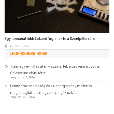
Egy tonnánál több kokaint foglaltak le a Szentpéterváron
január 11, 2024
LEGFRISSEBB HÍREK
Tizenegy évi tiltás után visszatértek a szuvenírárusok a
Colosseum előtti térre
augusztus 5, 2026
Lenny Kravitz a hőség és az energiahiány mellett is
megdobogtatta a magyar rajongók szívét
augusztus 3, 2026