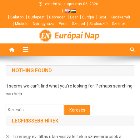
Skip
csütörtök, augusztus 06, 2026
to
Balaton
Budapest
Debrecen
Eger
Európa
Győr
Kecskemét
content
Miskolc
Nyíregyháza
Pécs
Szeged
Szoboszló
Szolnok
Európai Nap
NOTHING FOUND
It seems we can’t find what you’re looking for. Perhaps searching
can help.
Keresés:
LEGFRISSEBB HÍREK
Tizenegy évi tiltás után visszatértek a szuvenírárusok a