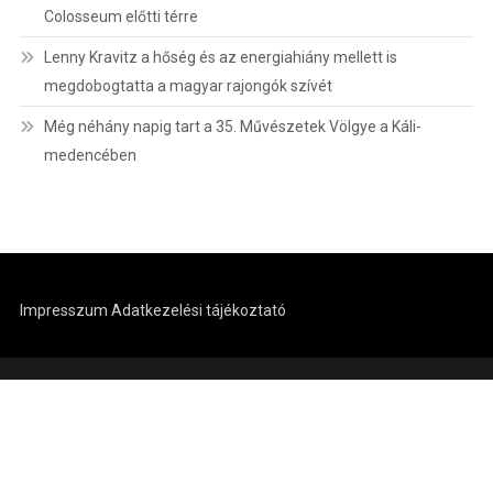
Colosseum előtti térre
Lenny Kravitz a hőség és az energiahiány mellett is
megdobogtatta a magyar rajongók szívét
Még néhány napig tart a 35. Művészetek Völgye a Káli-
medencében
Impresszum
Adatkezelési tájékoztató