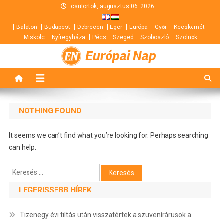
Skip
csütörtök, augusztus 06, 2026
to
Balaton
Budapest
Debrecen
Eger
Európa
Győr
Kecskemét
content
Miskolc
Nyíregyháza
Pécs
Szeged
Szoboszló
Szolnok
Európai Nap
NOTHING FOUND
It seems we can’t find what you’re looking for. Perhaps searching
can help.
Keresés:
LEGFRISSEBB HÍREK
Tizenegy évi tiltás után visszatértek a szuvenírárusok a