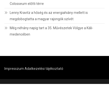
Colosseum előtti térre
Lenny Kravitz a hőség és az energiahiány mellett is
megdobogtatta a magyar rajongók szívét
Még néhány napig tart a 35. Művészetek Völgye a Káli-
medencében
Impresszum
Adatkezelési tájékoztató