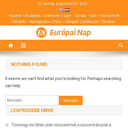
Skip
péntek, augusztus 07, 2026
to
Balaton
Budapest
Debrecen
Eger
Európa
Győr
Kecskemét
content
Miskolc
Nyíregyháza
Pécs
Szeged
Szoboszló
Szolnok
Európai Nap
NOTHING FOUND
It seems we can’t find what you’re looking for. Perhaps searching
can help.
Keresés:
LEGFRISSEBB HÍREK
Tizenegy évi tiltás után visszatértek a szuvenírárusok a