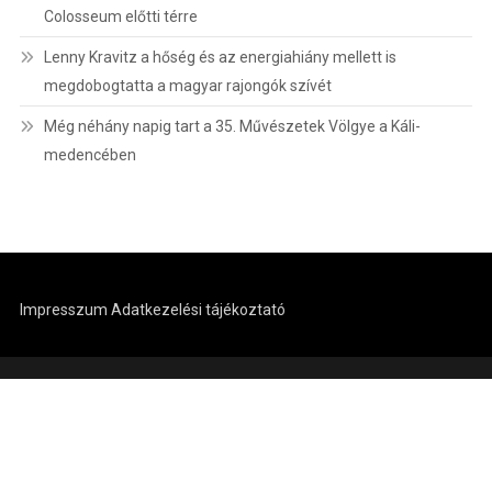
Colosseum előtti térre
Lenny Kravitz a hőség és az energiahiány mellett is
megdobogtatta a magyar rajongók szívét
Még néhány napig tart a 35. Művészetek Völgye a Káli-
medencében
Impresszum
Adatkezelési tájékoztató