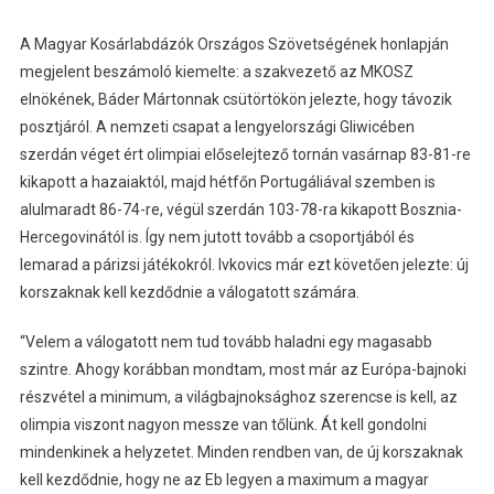
A Magyar Kosárlabdázók Országos Szövetségének honlapján
megjelent beszámoló kiemelte: a szakvezető az MKOSZ
elnökének, Báder Mártonnak csütörtökön jelezte, hogy távozik
posztjáról. A nemzeti csapat a lengyelországi Gliwicében
szerdán véget ért olimpiai előselejtező tornán vasárnap 83-81-re
kikapott a hazaiaktól, majd hétfőn Portugáliával szemben is
alulmaradt 86-74-re, végül szerdán 103-78-ra kikapott Bosznia-
Hercegovinától is. Így nem jutott tovább a csoportjából és
lemarad a párizsi játékokról. Ivkovics már ezt követően jelezte: új
korszaknak kell kezdődnie a válogatott számára.
“Velem a válogatott nem tud tovább haladni egy magasabb
szintre. Ahogy korábban mondtam, most már az Európa-bajnoki
részvétel a minimum, a világbajnoksághoz szerencse is kell, az
olimpia viszont nagyon messze van tőlünk. Át kell gondolni
mindenkinek a helyzetet. Minden rendben van, de új korszaknak
kell kezdődnie, hogy ne az Eb legyen a maximum a magyar