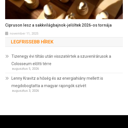
Cipruson lesz a sakkvilágbajnok-jelöltek 2026-os tornája
november 11, 2025
LEGFRISSEBB HÍREK
Tizenegy évi tiltás után visszatértek a szuvenírárusok a
Colosseum előtti térre
augusztus 5, 2026
Lenny Kravitz a hőség és az energiahiány mellett is
megdobogtatta a magyar rajongók szívét
augusztus 3, 2026