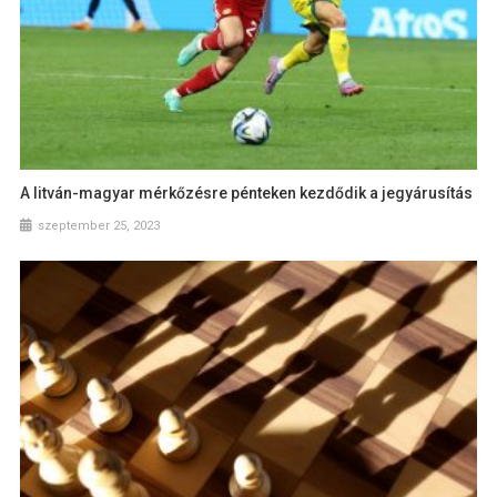
A litván-magyar mérkőzésre pénteken kezdődik a jegyárusítás
szeptember 25, 2023