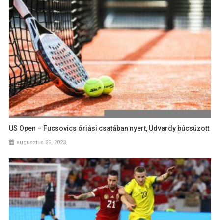
US Open – Fucsovics óriási csatában nyert, Udvardy búcsúzott
augusztus 29, 2023