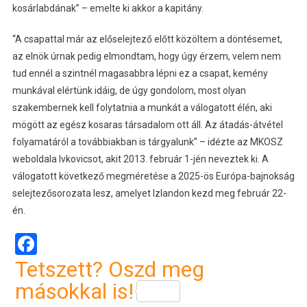
kosárlabdának” – emelte ki akkor a kapitány.
“A csapattal már az előselejtező előtt közöltem a döntésemet,
az elnök úrnak pedig elmondtam, hogy úgy érzem, velem nem
tud ennél a szintnél magasabbra lépni ez a csapat, kemény
munkával elértünk idáig, de úgy gondolom, most olyan
szakembernek kell folytatnia a munkát a válogatott élén, aki
mögött az egész kosaras társadalom ott áll. Az átadás-átvétel
folyamatáról a továbbiakban is tárgyalunk” – idézte az MKOSZ
weboldala Ivkovicsot, akit 2013. február 1-jén neveztek ki. A
válogatott következő megméretése a 2025-ös Európa-bajnokság
selejtezősorozata lesz, amelyet Izlandon kezd meg február 22-
én.
Facebook
Tetszett? Oszd meg
másokkal is!