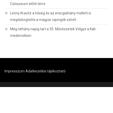
Colosseum előtti térre
Lenny Kravitz a hőség és az energiahiány mellett is
megdobogtatta a magyar rajongók szívét
Még néhány napig tart a 35. Művészetek Völgye a Káli-
medencében
Impresszum
Adatkezelési tájékoztató