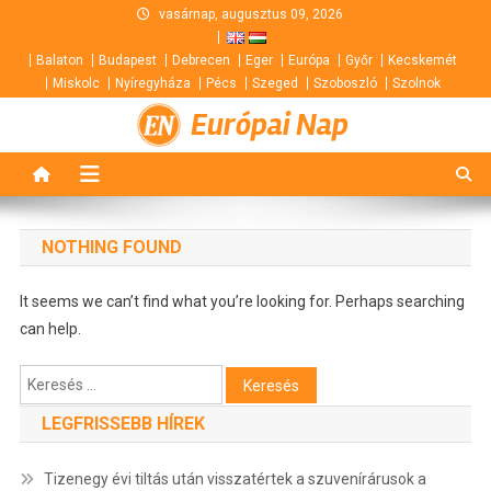
Skip
vasárnap, augusztus 09, 2026
to
Balaton
Budapest
Debrecen
Eger
Európa
Győr
Kecskemét
content
Miskolc
Nyíregyháza
Pécs
Szeged
Szoboszló
Szolnok
Európai Nap
NOTHING FOUND
It seems we can’t find what you’re looking for. Perhaps searching
can help.
Keresés:
LEGFRISSEBB HÍREK
Tizenegy évi tiltás után visszatértek a szuvenírárusok a