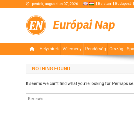
Skip
Balaton
Budapest
péntek, augusztus 07, 2026
to
content
Európai Nap
Helyi hírek
Vélemény
Rendőrség
Ország
Spo
NOTHING FOUND
It seems we can’t find what you’re looking for. Perhaps se
Keresés: