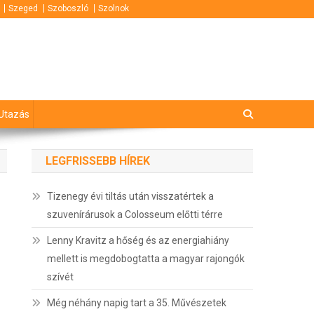
Szeged
Szoboszló
Szolnok
Utazás
LEGFRISSEBB HÍREK
Tizenegy évi tiltás után visszatértek a
szuvenírárusok a Colosseum előtti térre
Lenny Kravitz a hőség és az energiahiány
mellett is megdobogtatta a magyar rajongók
szívét
Még néhány napig tart a 35. Művészetek