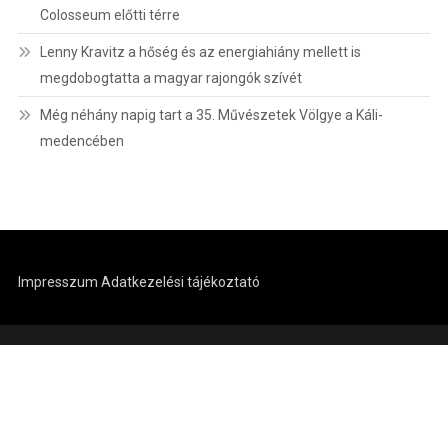
Colosseum előtti térre
Lenny Kravitz a hőség és az energiahiány mellett is
megdobogtatta a magyar rajongók szívét
Még néhány napig tart a 35. Művészetek Völgye a Káli-
medencében
Impresszum
Adatkezelési tájékoztató