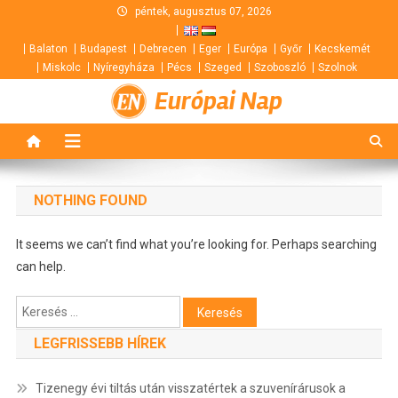
Skip
péntek, augusztus 07, 2026
to
Balaton
Budapest
Debrecen
Eger
Európa
Győr
Kecskemét
content
Miskolc
Nyíregyháza
Pécs
Szeged
Szoboszló
Szolnok
Európai Nap
NOTHING FOUND
It seems we can’t find what you’re looking for. Perhaps searching
can help.
Keresés:
LEGFRISSEBB HÍREK
Tizenegy évi tiltás után visszatértek a szuvenírárusok a