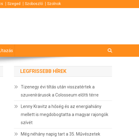
cs
Szeged
Szoboszló
Szolnok
Utazás
LEGFRISSEBB HÍREK
Tizenegy évi tiltás után visszatértek a
szuvenírárusok a Colosseum előtti térre
Lenny Kravitz a hőség és az energiahiány
mellett is megdobogtatta a magyar rajongók
szívét
Még néhány napig tart a 35. Művészetek