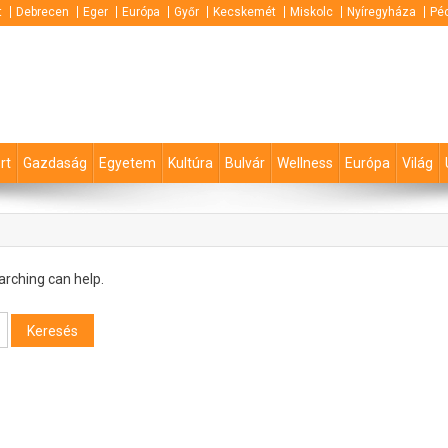
t
Debrecen
Eger
Európa
Győr
Kecskemét
Miskolc
Nyíregyháza
Pé
rt
Gazdaság
Egyetem
Kultúra
Bulvár
Wellness
Európa
Világ
arching can help.