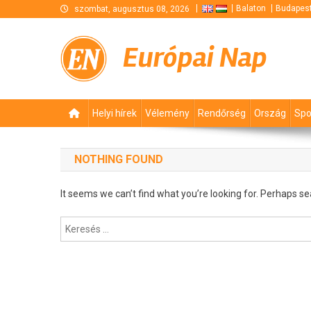
Skip
Balaton
Budapes
szombat, augusztus 08, 2026
to
content
Európai Nap
Helyi hírek
Vélemény
Rendőrség
Ország
Spo
NOTHING FOUND
It seems we can’t find what you’re looking for. Perhaps se
Keresés: