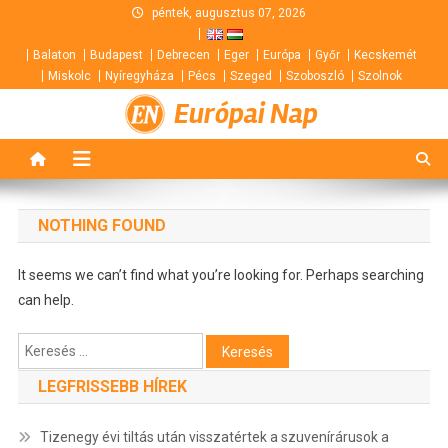
Skip
péntek, augusztus 07, 2026
to
Balaton
Budapest
Debrecen
Eger
Európa
Győr
Kecskemét
content
Miskolc
Nyíregyháza
Pécs
Szeged
Szoboszló
Szolnok
Európai Nap
NOTHING FOUND
It seems we can’t find what you’re looking for. Perhaps searching
can help.
Keresés:
LEGFRISSEBB HÍREK
Tizenegy évi tiltás után visszatértek a szuvenírárusok a