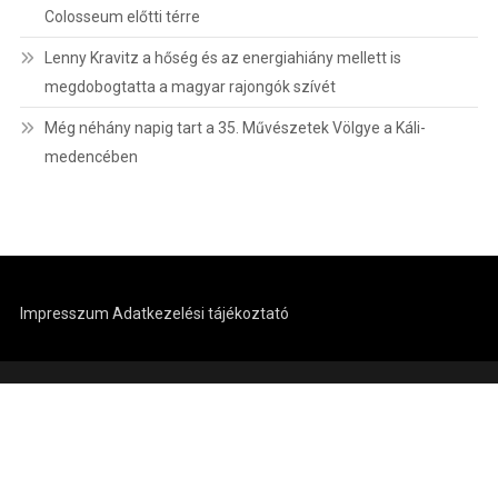
Colosseum előtti térre
Lenny Kravitz a hőség és az energiahiány mellett is
megdobogtatta a magyar rajongók szívét
Még néhány napig tart a 35. Művészetek Völgye a Káli-
medencében
Impresszum
Adatkezelési tájékoztató