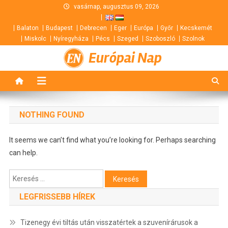
Skip
vasárnap, augusztus 09, 2026
to
Balaton
Budapest
Debrecen
Eger
Európa
Győr
Kecskemét
content
Miskolc
Nyíregyháza
Pécs
Szeged
Szoboszló
Szolnok
Európai Nap
NOTHING FOUND
It seems we can’t find what you’re looking for. Perhaps searching
can help.
Keresés:
LEGFRISSEBB HÍREK
Tizenegy évi tiltás után visszatértek a szuvenírárusok a