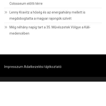
Colosseum előtti térre
Lenny Kravitz a hőség és az energiahiány mellett is
megdobogtatta a magyar rajongók szívét
Még néhány napig tart a 35. Művészetek Völgye a Káli-
medencében
Impresszum
Adatkezelési tájékoztató