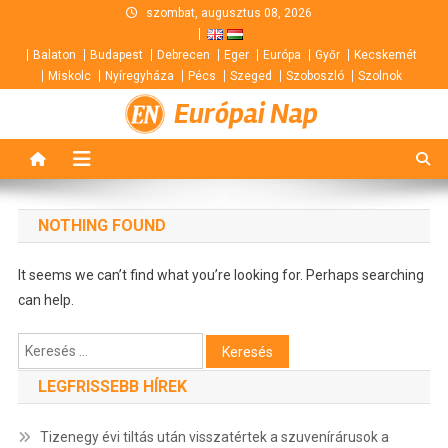
Skip
szombat, augusztus 08, 2026
to
Balaton
Budapest
Debrecen
Eger
Európa
Győr
Kecskemét
content
Miskolc
Nyíregyháza
Pécs
Szeged
Szoboszló
Szolnok
Európai Nap
NOTHING FOUND
It seems we can’t find what you’re looking for. Perhaps searching
can help.
Keresés:
LEGFRISSEBB HÍREK
Tizenegy évi tiltás után visszatértek a szuvenírárusok a