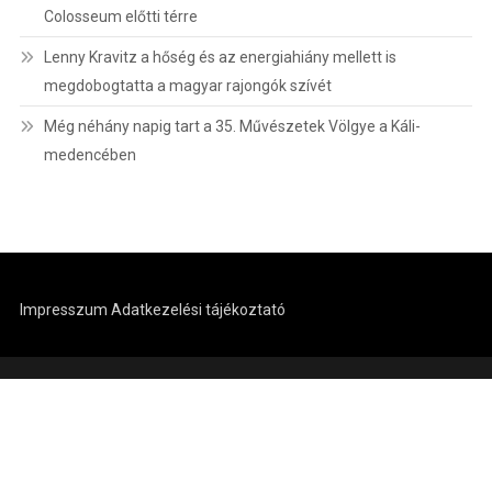
Colosseum előtti térre
Lenny Kravitz a hőség és az energiahiány mellett is
megdobogtatta a magyar rajongók szívét
Még néhány napig tart a 35. Művészetek Völgye a Káli-
medencében
Impresszum
Adatkezelési tájékoztató