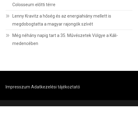
Colosseum előtti térre
Lenny Kravitz a hőség és az energiahiány mellett is
megdobogtatta a magyar rajongók szívét
Még néhány napig tart a 35. Művészetek Völgye a Káli-
medencében
Impresszum
Adatkezelési tájékoztató