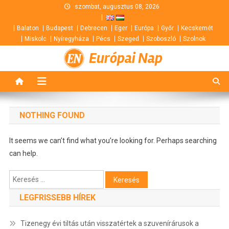
Skip
szombat, augusztus 08, 2026
to
Balaton
Budapest
Debrecen
Eger
Európa
Győr
Kecskemét
content
Miskolc
Nyíregyháza
Pécs
Szeged
Szoboszló
Szolnok
Európai Nap
NOTHING FOUND
It seems we can’t find what you’re looking for. Perhaps searching
can help.
Keresés:
LEGFRISSEBB HÍREK
Tizenegy évi tiltás után visszatértek a szuvenírárusok a