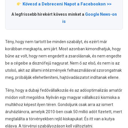
Kövesd a Debreceni Napot a Facebookon >>
A legfrissebb hírekért kövess minket a
Google News-on
is
Tény, hogy nem tartott be minden szabályt, és ezért már
korábban megkapta, ami járt. Most azonban kimondhatjuk, hogy
bűne az volt, hogy nem engedett a zsarolásnak, és nem engedte
be a cégeibe a disznófejű nagyurat. Nem ő az első, és nem is az
utolsó, akit az állami intézmények felhasználásval szorongatnak
meg, próbálják ellehetleníteni, hajtóvadászatot indítanak ellene.
Tény, hogy a dubaji fedővállalkozás és az adóoptimalizás amatőr
módon volt megoldva. Nyilván egy magyar vállalkozó kismiska a
multikhoz képest ilyen téren. Gondoljunk csak arra az ismert
áruházláncra, amelyik 2010-ben csak 50 millió adót fizetett, mert
megtalálta a törvényekben rejlő kiskapukat. És itt van a kutya
elásva. A törvényi szabályozáson kell változtatni.