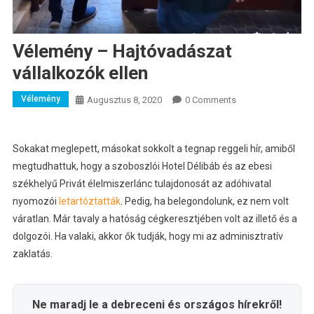
Vélemény – Hajtóvadászat
vállalkozók ellen
Vélemény
Augusztus 8, 2020
0 Comments
Sokakat meglepett, másokat sokkolt a tegnap reggeli hír, amiből
megtudhattuk, hogy a szoboszlói Hotel Délibáb és az ebesi
székhelyű Privát élelmiszerlánc tulajdonosát az adóhivatal
nyomozói
letartóztatták
.
Pedig, ha belegondolunk, ez nem volt
váratlan. Már tavaly a hatóság cégkeresztjében volt az illető és a
dolgozói. Ha valaki, akkor ők tudják, hogy mi az adminisztratív
zaklatás.
Ne maradj le a debreceni és országos hírekről!