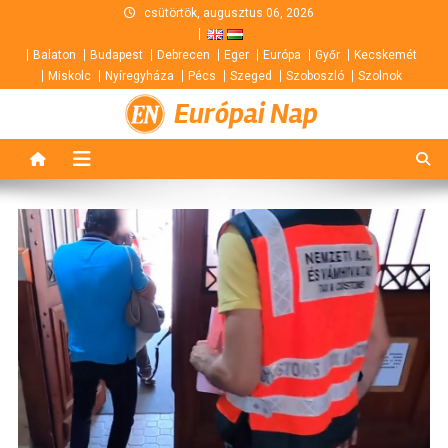
Skip
csütörtök, augusztus 06, 2026
to
Balaton
Budapest
Debrecen
Eger
Európa
Győr
Kecskemét
content
Miskolc
Nyíregyháza
Pécs
Szeged
Szoboszló
Szolnok
Európai Nap