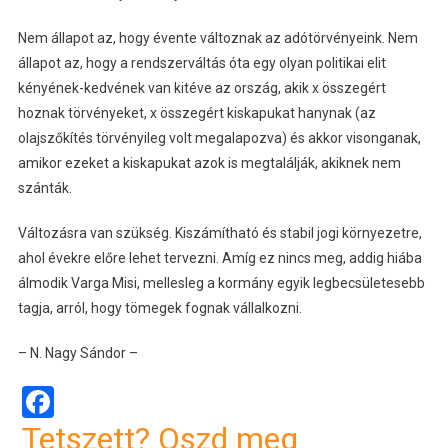
Nem állapot az, hogy évente változnak az adótörvényeink. Nem
állapot az, hogy a rendszerváltás óta egy olyan politikai elit
kényének-kedvének van kitéve az ország, akik x összegért
hoznak törvényeket, x összegért kiskapukat hanynak (az
olajszőkítés törvényileg volt megalapozva) és akkor visonganak,
amikor ezeket a kiskapukat azok is megtalálják, akiknek nem
szánták.
Változásra van szükség. Kiszámítható és stabil jogi környezetre,
ahol évekre előre lehet tervezni. Amíg ez nincs meg, addig hiába
álmodik Varga Misi, mellesleg a kormány egyik legbecsületesebb
tagja, arról, hogy tömegek fognak vállalkozni.
– N. Nagy Sándor –
Facebook
Tetszett? Oszd meg