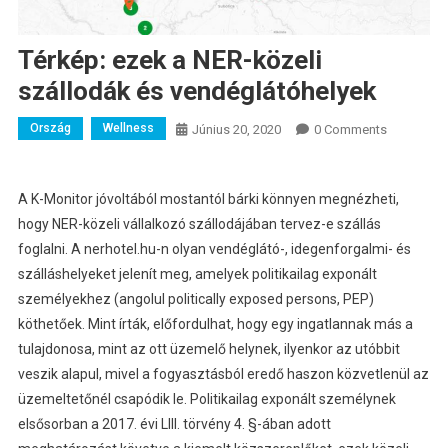
Térkép: ezek a NER-közeli
szállodák és vendéglátóhelyek
Ország
Wellness
Június 20, 2020
0 Comments
A K-Monitor jóvoltából mostantól bárki könnyen megnézheti,
hogy NER-közeli vállalkozó szállodájában tervez-e szállás
foglalni.
A nerhotel.hu-n olyan vendéglátó-, idegenforgalmi- és
szálláshelyeket jelenít meg, amelyek politikailag exponált
személyekhez (angolul politically exposed persons, PEP)
köthetőek. Mint írták, előfordulhat, hogy egy ingatlannak más a
tulajdonosa, mint az ott üzemelő helynek, ilyenkor az utóbbit
veszik alapul, mivel a fogyasztásból eredő haszon közvetlenül az
üzemeltetőnél csapódik le. Politikailag exponált személynek
elsősorban a 2017. évi LIII. törvény 4. §-ában adott