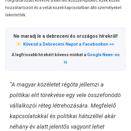
meghatározást követve a kiemelt közszereplőket, ezek közeli
hozzátartozóit és a velük közeli kapcsolatban álló személyeket
tekintették.
Ne maradj le a debreceni és országos hírekről!
Kövesd a Debreceni Napot a Facebookon >>
A legfrissebb hírekért kövess minket a
Google News-on
is
“A magyar közéletet régóta jellemzi a
politikai elit törekvése egy vele összefonódó
vállalkozói réteg létrehozására. Megfelelő
kapcsolatokkal és politikai hátszéllel akár
néhány év alatt jelentős vagyont lehet