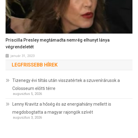
Priscilla Presley megtámadta nemrég elhunyt lánya
végrendeletét
január 31, 2023
LEGFRISSEBB HÍREK
Tizenegy évi tiltás után visszatértek a szuvenírárusok a
Colosseum előtti térre
augusztus 5, 2026
Lenny Kravitz a hőség és az energiahiány mellett is
megdobogtatta a magyar rajongók szívét
augusztus 3, 2026