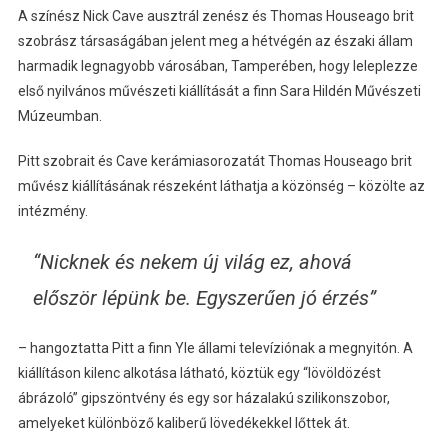
A színész Nick Cave ausztrál zenész és Thomas Houseago brit
szobrász társaságában jelent meg a hétvégén az északi állam
harmadik legnagyobb városában, Tamperében, hogy leleplezze
első nyilvános művészeti kiállítását a finn Sara Hildén Művészeti
Múzeumban.
Pitt szobrait és Cave kerámiasorozatát Thomas Houseago brit
művész kiállításának részeként láthatja a közönség – közölte az
intézmény.
“Nicknek és nekem új világ ez, ahová
először lépünk be. Egyszerűen jó érzés”
– hangoztatta Pitt a finn Yle állami televíziónak a megnyitón. A
kiállításon kilenc alkotása látható, köztük egy “lövöldözést
ábrázoló” gipszöntvény és egy sor házalakú szilikonszobor,
amelyeket különböző kaliberű lövedékekkel lőttek át.