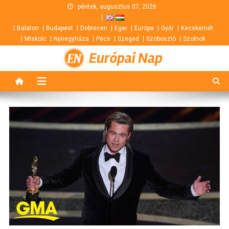
Skip
péntek, augusztus 07, 2026
to
Balaton
Budapest
Debrecen
Eger
Európa
Győr
Kecskemét
content
Miskolc
Nyíregyháza
Pécs
Szeged
Szoboszló
Szolnok
Európai Nap