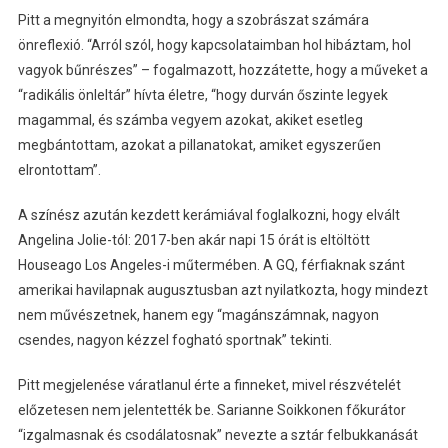
Pitt a megnyitón elmondta, hogy a szobrászat számára
önreflexió. “Arról szól, hogy kapcsolataimban hol hibáztam, hol
vagyok bűnrészes” – fogalmazott, hozzátette, hogy a műveket a
“radikális önleltár” hívta életre, “hogy durván őszinte legyek
magammal, és számba vegyem azokat, akiket esetleg
megbántottam, azokat a pillanatokat, amiket egyszerűen
elrontottam”.
A színész azután kezdett kerámiával foglalkozni, hogy elvált
Angelina Jolie-tól: 2017-ben akár napi 15 órát is eltöltött
Houseago Los Angeles-i műtermében. A GQ, férfiaknak szánt
amerikai havilapnak augusztusban azt nyilatkozta, hogy mindezt
nem művészetnek, hanem egy “magánszámnak, nagyon
csendes, nagyon kézzel fogható sportnak” tekinti.
Pitt megjelenése váratlanul érte a finneket, mivel részvételét
előzetesen nem jelentették be. Sarianne Soikkonen főkurátor
“izgalmasnak és csodálatosnak” nevezte a sztár felbukkanását