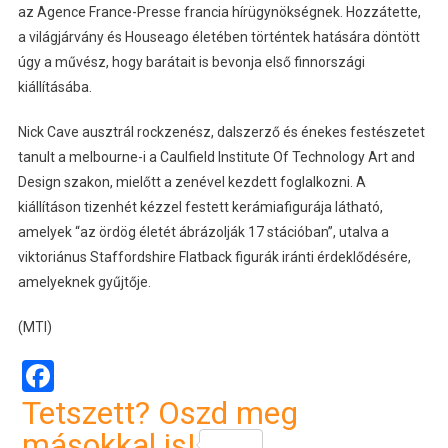
az Agence France-Presse francia hírügynökségnek. Hozzátette,
a világjárvány és Houseago életében történtek hatására döntött
úgy a művész, hogy barátait is bevonja első finnországi
kiállításába.
Nick Cave ausztrál rockzenész, dalszerző és énekes festészetet
tanult a melbourne-i a Caulfield Institute Of Technology Art and
Design szakon, mielőtt a zenével kezdett foglalkozni. A
kiállításon tizenhét kézzel festett kerámiafigurája látható,
amelyek “az ördög életét ábrázolják 17 stációban”, utalva a
viktoriánus Staffordshire Flatback figurák iránti érdeklődésére,
amelyeknek gyűjtője.
(MTI)
Facebook
Tetszett? Oszd meg
másokkal is!