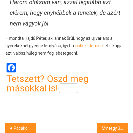
Három oltásom van, azzal legalább azt
elérem, hogy enyhébbek a tünetek, de azért
nem vagyok jól
– mondta Hajdú Péter, aki annak örül, hogy az új variáns a
gyerekeknél gyenge lefolyású, így ha
kisfiuk, Dominik
el is kapja
azt, valószínűleg nem fog lebetegedni.
Facebook
Tetszett? Oszd meg
másokkal is!
Bejegyzés
Pocakos fotóval lepte meg Varga Viktor párja követőiket
Mintegy 360 kilogramm második világháborús páncéltörő lőszer, gránát került elő Nagybajomnál