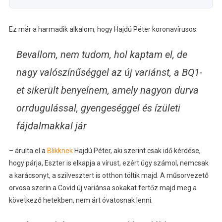
Ez már a harmadik alkalom, hogy Hajdú Péter koronavírusos.
Bevallom, nem tudom, hol kaptam el, de
nagy valószínűséggel az új variánst, a BQ1-
et sikerült benyelnem, amely nagyon durva
orrdugulással, gyengeséggel és ízületi
fájdalmakkal jár
– árulta el a
Blikknek
Hajdú Péter, aki szerint csak idő kérdése,
hogy párja, Eszter is elkapja a vírust, ezért úgy számol, nemcsak
a karácsonyt, a szilvesztert is otthon töltik majd. A műsorvezető
orvosa szerin a Covid új variánsa sokakat fertőz majd meg a
következő hetekben, nem árt óvatosnak lenni.